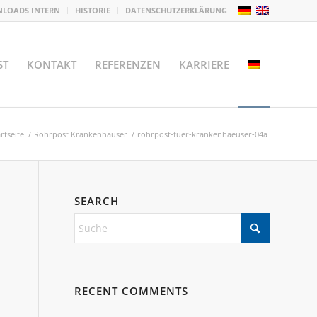
LOADS INTERN
HISTORIE
DATENSCHUTZERKLÄRUNG
ST
KONTAKT
REFERENZEN
KARRIERE
rtseite
/
Rohrpost Krankenhäuser
/
rohrpost-fuer-krankenhaeuser-04a
SEARCH
RECENT COMMENTS